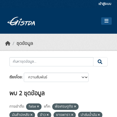
Skip to main content
เข้าสู่ระบบ
ชุดข้อมูล
เรียงโดย
พบ 2 ชุดข้อมูล
การเข้าถึง:
false
แท็ค:
พืชเศรษฐกิจ
มันสำปะหลัง
ข้าว
ยางพารา
ปาล์มน้ำมัน