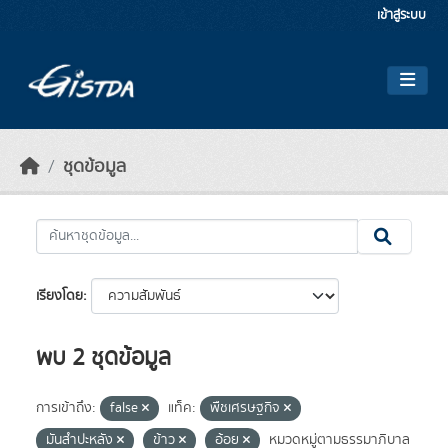
Skip to main content
เข้าสู่ระบบ
ชุดข้อมูล
เรียงโดย
พบ 2 ชุดข้อมูล
การเข้าถึง:
false
แท็ค:
พืชเศรษฐกิจ
มันสำปะหลัง
ข้าว
อ้อย
หมวดหมู่ตามธรรมาภิบาล