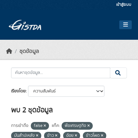
Skip to main content
เข้าสู่ระบบ
ชุดข้อมูล
เรียงโดย
พบ 2 ชุดข้อมูล
การเข้าถึง:
false
แท็ค:
พืชเศรษฐกิจ
มันสำปะหลัง
ข้าว
อ้อย
ข้าวโพด