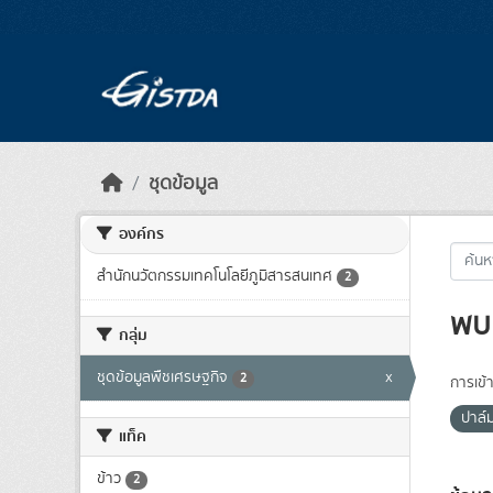
Skip to main content
ชุดข้อมูล
องค์กร
สำนักนวัตกรรมเทคโนโลยีภูมิสารสนเทศ
2
พบ 
กลุ่ม
ชุดข้อมูลพืชเศรษฐกิจ
x
2
การเข้า
ปาล์
แท็ค
ข้าว
2