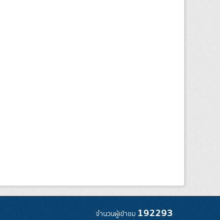
192293
จำนวนผู้เข้าชม