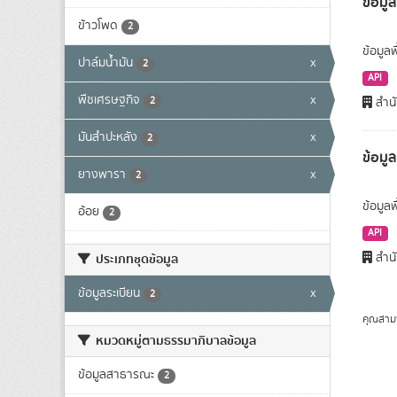
ข้อมูล
ข้าวโพด
2
ข้อมูลพ
ปาล์มน้ำมัน
x
2
API
พืชเศรษฐกิจ
x
2
สำนั
มันสำปะหลัง
x
2
ข้อมู
ยางพารา
x
2
ข้อมูล
อ้อย
2
API
สำนั
ประเภทชุดข้อมูล
ข้อมูลระเบียน
x
2
คุณสาม
หมวดหมู่ตามธรรมาภิบาลข้อมูล
ข้อมูลสาธารณะ
2