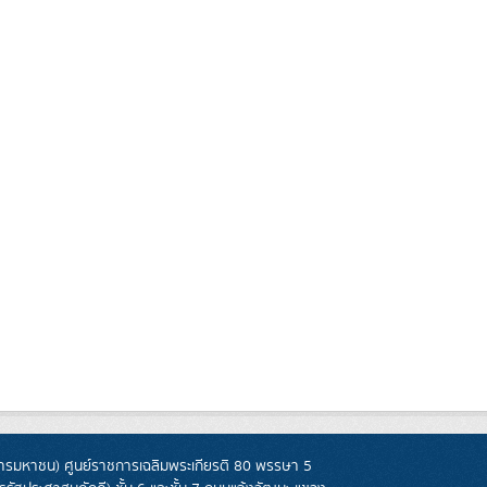
รมหาชน) ศูนย์ราชการเฉลิมพระเกียรติ 80 พรรษา 5