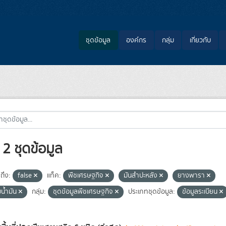
ชุดข้อมูล
องค์กร
กลุ่ม
เกี่ยวกับ
2 ชุดข้อมูล
ถึง:
false
แท็ค:
พืชเศรษฐกิจ
มันสำปะหลัง
ยางพารา
มน้ำมัน
กลุ่ม:
ชุดข้อมูลพืชเศรษฐกิจ
ประเภทชุดข้อมูล:
ข้อมูลระเบียน