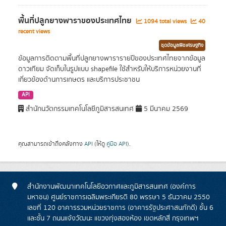
พื้นที่ปลูกยางพาราของประเทศไทย
1094 total views
40
recent views
ชุดข้อมูลพืชเศรษฐกิจ
ข้อมูลการติดตามพื้นที่ปลูกยางพารารายปีของประเทศไทยจากข้อมูล
ดาวเทียม จัดเก็บในรูปแบบ shapefile ใช้สำหรับให้บริการหน่วยงานที่
เกี่ยวข้องด้านการเกษตร และบริการประชาชน
API
สำนักนวัตกรรมเทคโนโลยีภูมิสารสนเทศ
5 มีนาคม 2569
คุณสามารถเข้าถึงคลังทาง
API
(ให้ดู
คู่มือ API
).
สำนักงานพัฒนาเทคโนโลยีอวกาศและภูมิสารสนเทศ (องค์การ
มหาชน) ศูนย์ราชการเฉลิมพระเกียรติ 80 พรรษา 5 ธันวาคม 2550
เลขที่ 120 อาคารรวมหน่วยราชการ (อาคารรัฐประศาสนภักดี) ชั้น 6
และชั้น 7 ถนนแจ้งวัฒนะ แขวงทุ่งสองห้อง เขตหลักสี่ กรุงเทพฯ