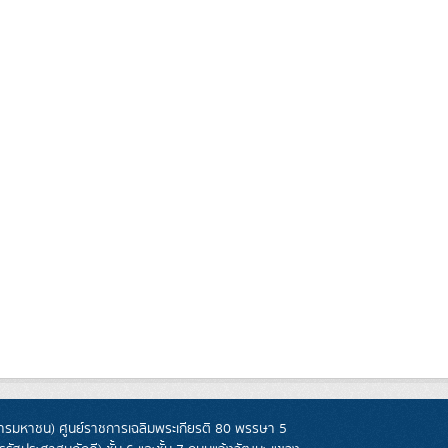
รมหาชน) ศูนย์ราชการเฉลิมพระเกียรติ 80 พรรษา 5