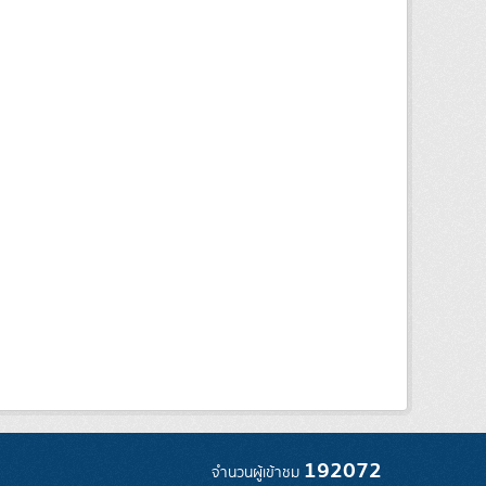
192072
จำนวนผู้เข้าชม