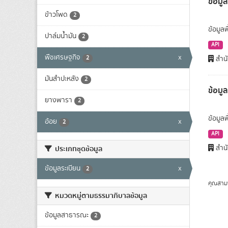
ข้อมูล
ข้าวโพด
2
ข้อมูลพ
ปาล์มน้ำมัน
2
API
พืชเศรษฐกิจ
x
2
สำนั
มันสำปะหลัง
2
ข้อมู
ยางพารา
2
ข้อมูล
อ้อย
x
2
API
สำนั
ประเภทชุดข้อมูล
ข้อมูลระเบียน
x
2
คุณสาม
หมวดหมู่ตามธรรมาภิบาลข้อมูล
ข้อมูลสาธารณะ
2