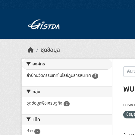
Skip to main content
ชุดข้อมูล
องค์กร
สำนักนวัตกรรมเทคโนโลยีภูมิสารสนเทศ
2
พบ 
กลุ่ม
ชุดข้อมูลพืชเศรษฐกิจ
2
การเข้า
ข้อมู
แท็ค
ข้าว
2