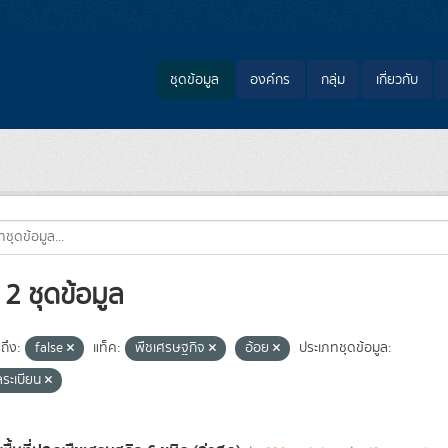
ชุดข้อมูล
องค์กร
กลุ่ม
เกี่ยวกับ
2 ชุดข้อมูล
ถึง:
false
แท็ค:
พืชเศรษฐกิจ
อ้อย
ประเภทชุดข้อมูล:
ลระเบียน