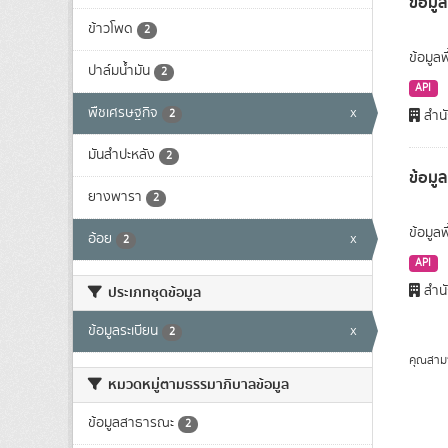
ข้อมูล
ข้าวโพด
2
ข้อมูลพ
ปาล์มน้ำมัน
2
API
พืชเศรษฐกิจ
x
2
สำนั
มันสำปะหลัง
2
ข้อมู
ยางพารา
2
ข้อมูล
อ้อย
x
2
API
สำนั
ประเภทชุดข้อมูล
ข้อมูลระเบียน
x
2
คุณสาม
หมวดหมู่ตามธรรมาภิบาลข้อมูล
ข้อมูลสาธารณะ
2