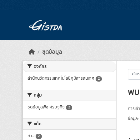
Skip to main content
ชุดข้อมูล
องค์กร
สำนักนวัตกรรมเทคโนโลยีภูมิสารสนเทศ
2
พบ 
กลุ่ม
ชุดข้อมูลพืชเศรษฐกิจ
2
การเข้า
ข้อมูล:
แท็ค
ข้าว
2