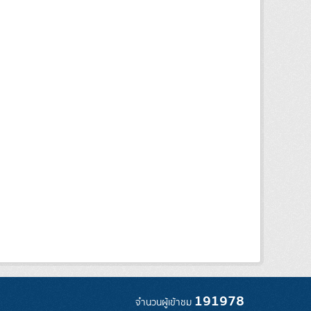
191978
จำนวนผู้เข้าชม