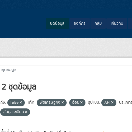
ชุดข้อมูล
องค์กร
กลุ่ม
เกี่ยวกับ
2 ชุดข้อมูล
ถึง:
false
แท็ค:
พืชเศรษฐกิจ
อ้อย
รูปแบบ:
API
ประเภทช
ข้อมูลระเบียน