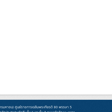
รมหาชน) ศูนย์ราชการเฉลิมพระเกียรติ 80 พรรษา 5