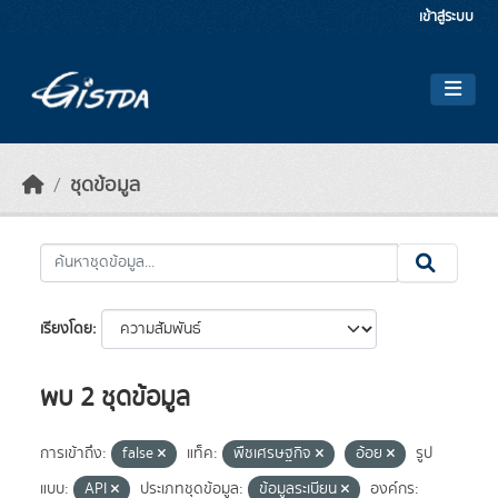
Skip to main content
เข้าสู่ระบบ
ชุดข้อมูล
เรียงโดย
พบ 2 ชุดข้อมูล
การเข้าถึง:
false
แท็ค:
พืชเศรษฐกิจ
อ้อย
รูป
แบบ:
API
ประเภทชุดข้อมูล:
ข้อมูลระเบียน
องค์กร: