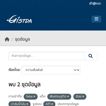
Skip to main content
เข้าสู่ระบบ
ชุดข้อมูล
เรียงโดย
พบ 2 ชุดข้อมูล
การเข้าถึง:
false
แท็ค:
พืชเศรษฐกิจ
อ้อย
ปาล์มน้ำมัน
รูปแบบ:
API
ประเภทชุดข้อมูล: