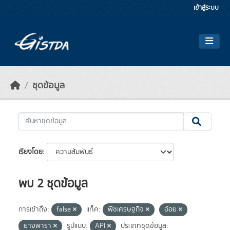
Skip to main content
เข้าสู่ระบบ
ชุดข้อมูล
เรียงโดย
พบ 2 ชุดข้อมูล
การเข้าถึง:
false
แท็ค:
พืชเศรษฐกิจ
อ้อย
ยางพารา
รูปแบบ:
API
ประเภทชุดข้อมูล: