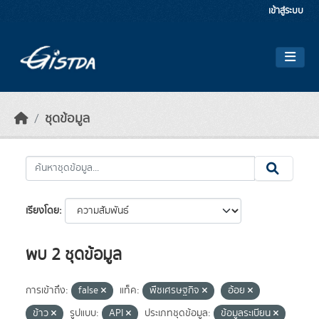
Skip to main content
เข้าสู่ระบบ
ชุดข้อมูล
เรียงโดย
พบ 2 ชุดข้อมูล
การเข้าถึง:
false
แท็ค:
พืชเศรษฐกิจ
อ้อย
ข้าว
รูปแบบ:
API
ประเภทชุดข้อมูล:
ข้อมูลระเบียน