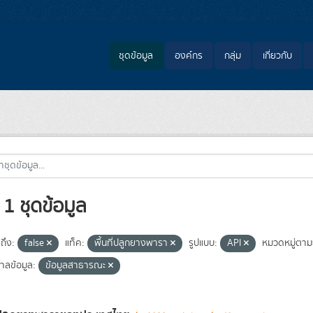
ชุดข้อมูล
องค์กร
กลุ่ม
เกี่ยวกับ
1 ชุดข้อมูล
ถึง:
false
แท็ค:
พื้นที่ปลูกยางพารา
รูปแบบ:
API
หมวดหมู่ตา
าลข้อมูล:
ข้อมูลสาธารณะ