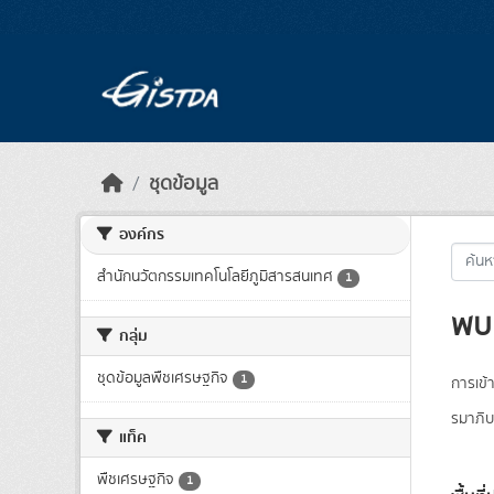
Skip to main content
ชุดข้อมูล
องค์กร
สำนักนวัตกรรมเทคโนโลยีภูมิสารสนเทศ
1
พบ 
กลุ่ม
ชุดข้อมูลพืชเศรษฐกิจ
1
การเข้า
รมาภิบ
แท็ค
พืชเศรษฐกิจ
1