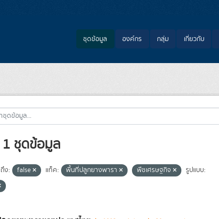
ชุดข้อมูล
องค์กร
กลุ่ม
เกี่ยวกับ
1 ชุดข้อมูล
ถึง:
false
แท็ค:
พื้นที่ปลูกยางพารา
พืชเศรษฐกิจ
รูปแบบ: