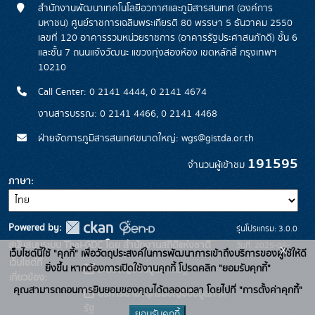
สำนักงานพัฒนาเทคโนโลยีอวกาศและภูมิสารสนเทศ (องค์การ
มหาชน) ศูนย์ราชการเฉลิมพระเกียรติ 80 พรรษา 5 ธันวาคม 2550
เลขที่ 120 อาคารรวมหน่วยราชการ (อาคารรัฐประศาสนภักดี) ชั้น 6
และชั้น 7 ถนนแจ้งวัฒนะ แขวงทุ่งสองห้อง เขตหลักสี่ กรุงเทพฯ
10210
Call Center: 0 2141 4444, 0 2141 4674
งานสารบรรณ: 0 2141 4466, 0 2141 4468
ฝ่ายจัดการภูมิสารสนเทศขนาดใหญ่: wgs@gistda.or.th
191595
จำนวนผู้เข้าชม
ภาษา
Powered by:
รุ่นโปรแกรม: 3.0.0
สนับสนุนระบบ Thai-GDC โดย สำนักงานสถิติแห่งชาติ
วันที่: 2025-06-
x
เว็บไซต์นี้ใช้ "คุกกี้" เพื่อวัตถุประสงค์ในการพัฒนาการเข้าถึงบริการของผู้ใช้ให้ดี
เว็บไซต์ที่
26
ยิ่งขึ้น หากต้องการเปิดใช้งานคุกกี้ โปรดคลิก "ยอมรับคุกกี้"
ระบบบัญชีข้อมูลภาครัฐ
เกี่ยวข้อง:
คุณสามารถถอนการยินยอมของคุณได้ตลอดเวลา โดยไปที่ "การตั้งค่าคุกกี้"
บริการนามานุกรมบัญชีข้อมูลภาค
รัฐ
ยอมรับคุกกี้