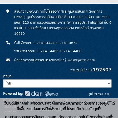
สำนักงานพัฒนาเทคโนโลยีอวกาศและภูมิสารสนเทศ (องค์การ
มหาชน) ศูนย์ราชการเฉลิมพระเกียรติ 80 พรรษา 5 ธันวาคม 2550
เลขที่ 120 อาคารรวมหน่วยราชการ (อาคารรัฐประศาสนภักดี) ชั้น 6
และชั้น 7 ถนนแจ้งวัฒนะ แขวงทุ่งสองห้อง เขตหลักสี่ กรุงเทพฯ
10210
Call Center: 0 2141 4444, 0 2141 4674
งานสารบรรณ: 0 2141 4466, 0 2141 4468
ฝ่ายจัดการภูมิสารสนเทศขนาดใหญ่: wgs@gistda.or.th
192507
จำนวนผู้เข้าชม
ภาษา
Powered by:
รุ่นโปรแกรม: 3.0.0
สนับสนุนระบบ Thai-GDC โดย สำนักงานสถิติแห่งชาติ
วันที่: 2025-06-
x
เว็บไซต์นี้ใช้ "คุกกี้" เพื่อวัตถุประสงค์ในการพัฒนาการเข้าถึงบริการของผู้ใช้ให้ดี
เว็บไซต์ที่
26
ยิ่งขึ้น หากต้องการเปิดใช้งานคุกกี้ โปรดคลิก "ยอมรับคุกกี้"
ระบบบัญชีข้อมูลภาครัฐ
เกี่ยวข้อง:
คุณสามารถถอนการยินยอมของคุณได้ตลอดเวลา โดยไปที่ "การตั้งค่าคุกกี้"