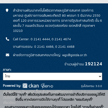
สำนักงานพัฒนาเทคโนโลยีอวกาศและภูมิสารสนเทศ (องค์การ
มหาชน) ศูนย์ราชการเฉลิมพระเกียรติ 80 พรรษา 5 ธันวาคม 2550
เลขที่ 120 อาคารรวมหน่วยราชการ (อาคารรัฐประศาสนภักดี) ชั้น 6
และชั้น 7 ถนนแจ้งวัฒนะ แขวงทุ่งสองห้อง เขตหลักสี่ กรุงเทพฯ
10210
Call Center: 0 2141 4444, 0 2141 4674
งานสารบรรณ: 0 2141 4466, 0 2141 4468
ฝ่ายจัดการภูมิสารสนเทศขนาดใหญ่: wgs@gistda.or.th
192124
จำนวนผู้เข้าชม
ภาษา
Powered by:
รุ่นโปรแกรม: 3.0.0
สนับสนุนระบบ Thai-GDC โดย สำนักงานสถิติแห่งชาติ
วันที่: 2025-06-
x
เว็บไซต์นี้ใช้ "คุกกี้" เพื่อวัตถุประสงค์ในการพัฒนาการเข้าถึงบริการของผู้ใช้ให้ดี
เว็บไซต์ที่
26
ยิ่งขึ้น หากต้องการเปิดใช้งานคุกกี้ โปรดคลิก "ยอมรับคุกกี้"
ระบบบัญชีข้อมูลภาครัฐ
เกี่ยวข้อง:
คุณสามารถถอนการยินยอมของคุณได้ตลอดเวลา โดยไปที่ "การตั้งค่าคุกกี้"