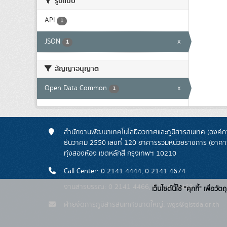
รูปแบบ
API
1
JSON
x
1
สัญญาอนุญาต
Open Data Common
x
1
สำนักงานพัฒนาเทคโนโลยีอวกาศและภูมิสารสนเทศ (องค์กา
ธันวาคม 2550 เลขที่ 120 อาคารรวมหน่วยราชการ (อาคารรั
ทุ่งสองห้อง เขตหลักสี่ กรุงเทพฯ 10210
Call Center: 0 2141 4444, 0 2141 4674
งานสารบรรณ: 0 2141 4466, 0 2141 4468
เว็บไซต์นี้ใช้ "คุกกี้" เพื
ฝ่ายจัดการภูมิสารสนเทศขนาดใหญ่: wgs@gistda.or.th