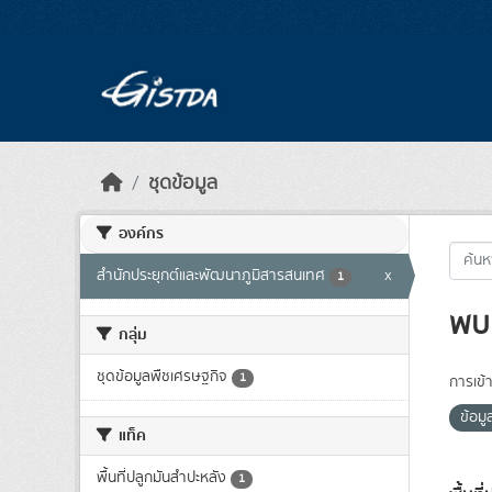
Skip to main content
ชุดข้อมูล
องค์กร
สำนักประยุกต์และพัฒนาภูมิสารสนเทศ
x
1
พบ 
กลุ่ม
ชุดข้อมูลพืชเศรษฐกิจ
1
การเข้า
ข้อมู
แท็ค
พื้นที่ปลูกมันสำปะหลัง
1