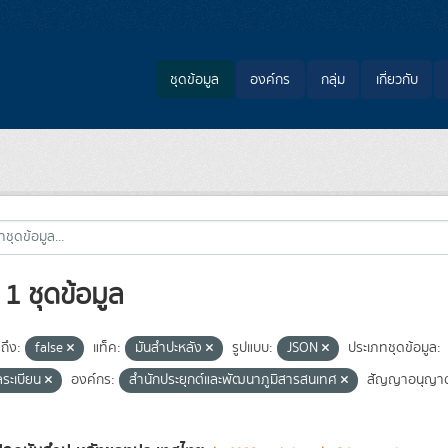
ชุดข้อมูล
องค์กร
กลุ่ม
เกี่ยวกับ
1 ชุดข้อมูล
ถึง:
false
แท็ค:
มันสำปะหลัง
รูปแบบ:
JSON
ประเภทชุดข้อมูล:
ลระเบียน
องค์กร:
สำนักประยุกต์และพัฒนาภูมิสารสนเทศ
สัญญาอนุญา