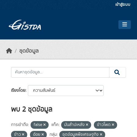
Skip to main content
เข้าสู่ระบบ
ชุดข้อมูล
เรียงโดย
พบ 2 ชุดข้อมูล
การเข้าถึง:
false
แท็ค:
มันสำปะหลัง
ข้าวโพด
ข้าว
อ้อย
กลุ่ม:
ชุดข้อมูลพืชเศรษฐกิจ