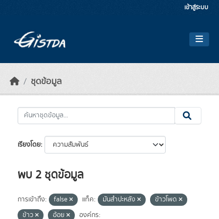
Skip to main content
เข้าสู่ระบบ
ชุดข้อมูล
เรียงโดย
พบ 2 ชุดข้อมูล
การเข้าถึง:
false
แท็ค:
มันสำปะหลัง
ข้าวโพด
ข้าว
อ้อย
องค์กร: