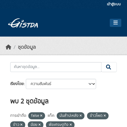
Skip to main content
เข้าสู่ระบบ
ชุดข้อมูล
เรียงโดย
พบ 2 ชุดข้อมูล
การเข้าถึง:
false
แท็ค:
มันสำปะหลัง
ข้าวโพด
ข้าว
อ้อย
พืชเศรษฐกิจ