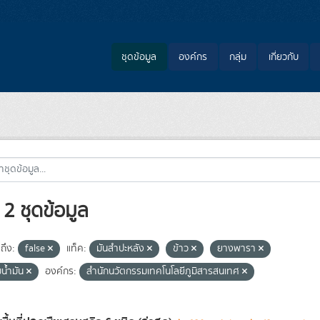
ชุดข้อมูล
องค์กร
กลุ่ม
เกี่ยวกับ
2 ชุดข้อมูล
ถึง:
false
แท็ค:
มันสำปะหลัง
ข้าว
ยางพารา
มน้ำมัน
องค์กร:
สำนักนวัตกรรมเทคโนโลยีภูมิสารสนเทศ