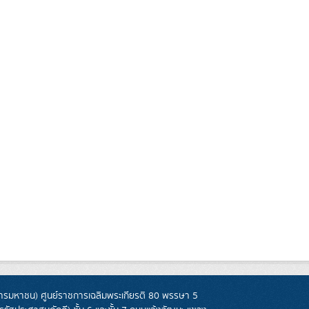
รมหาชน) ศูนย์ราชการเฉลิมพระเกียรติ 80 พรรษา 5