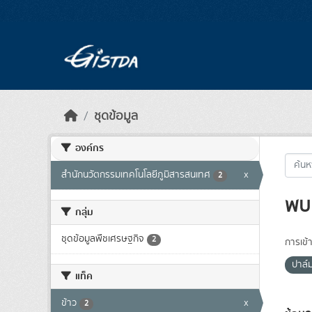
Skip to main content
ชุดข้อมูล
องค์กร
สำนักนวัตกรรมเทคโนโลยีภูมิสารสนเทศ
x
2
พบ 
กลุ่ม
ชุดข้อมูลพืชเศรษฐกิจ
2
การเข้า
ปาล์
แท็ค
ข้าว
x
2