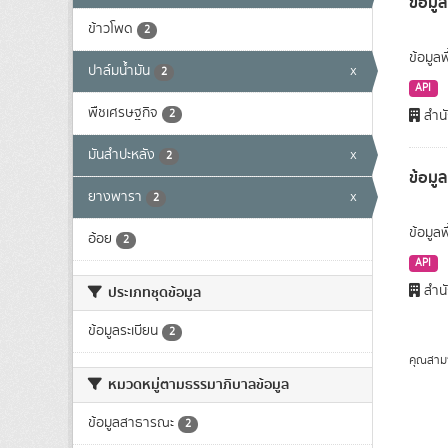
ข้อมูล
ข้าวโพด
2
ข้อมูลพ
ปาล์มน้ำมัน
x
2
API
พืชเศรษฐกิจ
2
สำนั
มันสำปะหลัง
x
2
ข้อมู
ยางพารา
x
2
ข้อมูล
อ้อย
2
API
สำนั
ประเภทชุดข้อมูล
ข้อมูลระเบียน
2
คุณสาม
หมวดหมู่ตามธรรมาภิบาลข้อมูล
ข้อมูลสาธารณะ
2