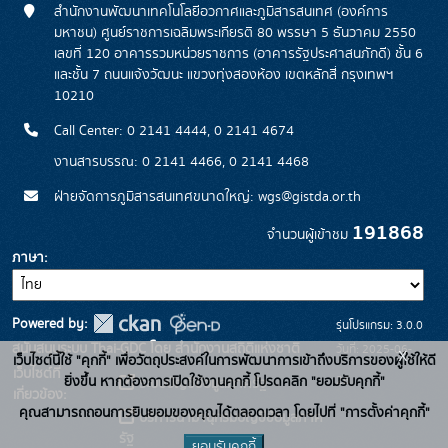
สำนักงานพัฒนาเทคโนโลยีอวกาศและภูมิสารสนเทศ (องค์การ
มหาชน) ศูนย์ราชการเฉลิมพระเกียรติ 80 พรรษา 5 ธันวาคม 2550
เลขที่ 120 อาคารรวมหน่วยราชการ (อาคารรัฐประศาสนภักดี) ชั้น 6
และชั้น 7 ถนนแจ้งวัฒนะ แขวงทุ่งสองห้อง เขตหลักสี่ กรุงเทพฯ
10210
Call Center: 0 2141 4444, 0 2141 4674
งานสารบรรณ: 0 2141 4466, 0 2141 4468
ฝ่ายจัดการภูมิสารสนเทศขนาดใหญ่: wgs@gistda.or.th
191868
จำนวนผู้เข้าชม
ภาษา
Powered by:
รุ่นโปรแกรม: 3.0.0
สนับสนุนระบบ Thai-GDC โดย สำนักงานสถิติแห่งชาติ
วันที่: 2025-06-
x
เว็บไซต์นี้ใช้ "คุกกี้" เพื่อวัตถุประสงค์ในการพัฒนาการเข้าถึงบริการของผู้ใช้ให้ดี
เว็บไซต์ที่
26
ยิ่งขึ้น หากต้องการเปิดใช้งานคุกกี้ โปรดคลิก "ยอมรับคุกกี้"
ระบบบัญชีข้อมูลภาครัฐ
เกี่ยวข้อง:
คุณสามารถถอนการยินยอมของคุณได้ตลอดเวลา โดยไปที่ "การตั้งค่าคุกกี้"
บริการนามานุกรมบัญชีข้อมูลภาค
รัฐ
ยอมรับคุกกี้