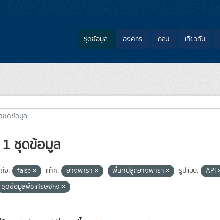
ชุดข้อมูล
องค์กร
กลุ่ม
เกี่ยวกับ
1 ชุดข้อมูล
ถึง:
false
แท็ค:
ยางพารา
พื้นที่ปลูกยางพารา
รูปแบบ:
API
ชุดข้อมูลพืชเศรษฐกิจ