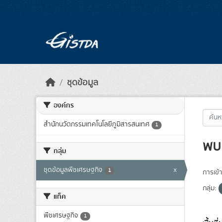
Skip to main content
ชุดข้อมูล
องค์กร
สำนักนวัตกรรมเทคโนโลยีภูมิสารสนเทศ
1
พบ 
กลุ่ม
ชุดข้อมูลพืชเศรษฐกิจ
x
1
การเข้า
กลุ่ม:
แท็ค
พืชเศรษฐกิจ
1