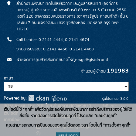
สำนักงานพัฒนาเทคโนโลยีอวกาศและภูมิสารสนเทศ (องค์การ
มหาชน) ศูนย์ราชการเฉลิมพระเกียรติ 80 พรรษา 5 ธันวาคม 2550
เลขที่ 120 อาคารรวมหน่วยราชการ (อาคารรัฐประศาสนภักดี) ชั้น 6
และชั้น 7 ถนนแจ้งวัฒนะ แขวงทุ่งสองห้อง เขตหลักสี่ กรุงเทพฯ
10210
Call Center: 0 2141 4444, 0 2141 4674
งานสารบรรณ: 0 2141 4466, 0 2141 4468
ฝ่ายจัดการภูมิสารสนเทศขนาดใหญ่: wgs@gistda.or.th
191983
จำนวนผู้เข้าชม
ภาษา
Powered by:
รุ่นโปรแกรม: 3.0.0
สนับสนุนระบบ Thai-GDC โดย สำนักงานสถิติแห่งชาติ
วันที่: 2025-06-
x
เว็บไซต์นี้ใช้ "คุกกี้" เพื่อวัตถุประสงค์ในการพัฒนาการเข้าถึงบริการของผู้ใช้ให้ดี
เว็บไซต์ที่
26
ยิ่งขึ้น หากต้องการเปิดใช้งานคุกกี้ โปรดคลิก "ยอมรับคุกกี้"
ระบบบัญชีข้อมูลภาครัฐ
เกี่ยวข้อง:
คุณสามารถถอนการยินยอมของคุณได้ตลอดเวลา โดยไปที่ "การตั้งค่าคุกกี้"
บริการนามานุกรมบัญชีข้อมูลภาค
รัฐ
ยอมรับคุกกี้