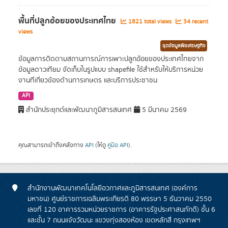
พื้นที่ปลูกอ้อยของประเทศไทย
1821 total views
34 recent
views
ชุดข้อมูลพืชเศรษฐกิจ
ข้อมูลการติดตามสถานการณ์การเพาะปลูกอ้อยของประเทศไทยจาก
ข้อมูลดาวเทียม จัดเก็บในรูปแบบ shapefile ใช้สำหรับให้บริการหน่วย
งานที่เกี่ยวข้องด้านการเกษตร และบริการประชาชน
API
สำนักประยุกต์และพัฒนาภูมิสารสนเทศ
5 มีนาคม 2569
คุณสามารถเข้าถึงคลังทาง
API
(ให้ดู
คู่มือ API
).
สำนักงานพัฒนาเทคโนโลยีอวกาศและภูมิสารสนเทศ (องค์การ
มหาชน) ศูนย์ราชการเฉลิมพระเกียรติ 80 พรรษา 5 ธันวาคม 2550
เลขที่ 120 อาคารรวมหน่วยราชการ (อาคารรัฐประศาสนภักดี) ชั้น 6
และชั้น 7 ถนนแจ้งวัฒนะ แขวงทุ่งสองห้อง เขตหลักสี่ กรุงเทพฯ