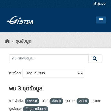
Skip to main content
เข้าสู่ระบบ
ชุดข้อมูล
เรียงโดย
พบ 3 ชุดข้อมูล
การเข้าถึง:
false
แท็ค:
อ้อย
รูปแบบ:
API
ประเภท
ชุดข้อมูล:
ข้อมูลระเบียน