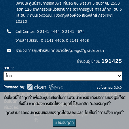
มหาชน) ศูนย์ราชการเฉลิมพระเกียรติ 80 พรรษา 5 ธันวาคม 2550
เลขที่ 120 อาคารรวมหน่วยราชการ (อาคารรัฐประศาสนภักดี) ชั้น 6
และชั้น 7 ถนนแจ้งวัฒนะ แขวงทุ่งสองห้อง เขตหลักสี่ กรุงเทพฯ
10210
Call Center: 0 2141 4444, 0 2141 4674
งานสารบรรณ: 0 2141 4466, 0 2141 4468
ฝ่ายจัดการภูมิสารสนเทศขนาดใหญ่: wgs@gistda.or.th
191425
จำนวนผู้เข้าชม
ภาษา
Powered by:
รุ่นโปรแกรม: 3.0.0
สนับสนุนระบบ Thai-GDC โดย สำนักงานสถิติแห่งชาติ
วันที่: 2025-06-
x
เว็บไซต์นี้ใช้ "คุกกี้" เพื่อวัตถุประสงค์ในการพัฒนาการเข้าถึงบริการของผู้ใช้ให้ดี
เว็บไซต์ที่
26
ยิ่งขึ้น หากต้องการเปิดใช้งานคุกกี้ โปรดคลิก "ยอมรับคุกกี้"
ระบบบัญชีข้อมูลภาครัฐ
เกี่ยวข้อง:
คุณสามารถถอนการยินยอมของคุณได้ตลอดเวลา โดยไปที่ "การตั้งค่าคุกกี้"
บริการนามานุกรมบัญชีข้อมูลภาค
รัฐ
ยอมรับคุกกี้