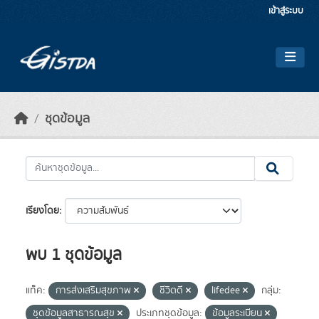
Skip to main content
เข้าสู่ระบบ
ชุดข้อมูล
เรียงโดย
พบ 1 ชุดข้อมูล
แท็ค:
การส่งเสริมสุขภาพ
ชีวิตดี
lifedee
กลุ่ม:
ชุดข้อมูลสาธารณสุข
ประเภทชุดข้อมูล:
ข้อมูลระเบียน