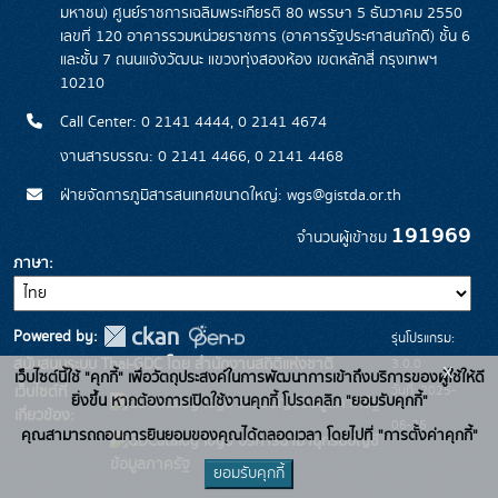
มหาชน) ศูนย์ราชการเฉลิมพระเกียรติ 80 พรรษา 5 ธันวาคม 2550
เลขที่ 120 อาคารรวมหน่วยราชการ (อาคารรัฐประศาสนภักดี) ชั้น 6
และชั้น 7 ถนนแจ้งวัฒนะ แขวงทุ่งสองห้อง เขตหลักสี่ กรุงเทพฯ
10210
Call Center: 0 2141 4444, 0 2141 4674
งานสารบรรณ: 0 2141 4466, 0 2141 4468
ฝ่ายจัดการภูมิสารสนเทศขนาดใหญ่: wgs@gistda.or.th
191969
จำนวนผู้เข้าชม
ภาษา
Powered by:
รุ่นโปรแกรม:
3.0.0
สนับสนุนระบบ Thai-GDC โดย สำนักงานสถิติแห่งชาติ
x
เว็บไซต์นี้ใช้ "คุกกี้" เพื่อวัตถุประสงค์ในการพัฒนาการเข้าถึงบริการของผู้ใช้ให้ดี
วันที่: 2025-
เว็บไซต์ที่
ยิ่งขึ้น หากต้องการเปิดใช้งานคุกกี้ โปรดคลิก "ยอมรับคุกกี้"
ระบบบัญชีข้อมูลภาครัฐ
เกี่ยวข้อง:
06-26
คุณสามารถถอนการยินยอมของคุณได้ตลอดเวลา โดยไปที่ "การตั้งค่าคุกกี้"
บริการนามานุกรมบัญชี
ข้อมูลภาครัฐ
ยอมรับคุกกี้