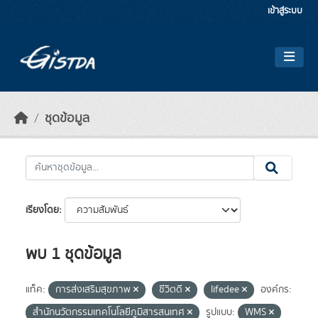
Skip to main content
เข้าสู่ระบบ
ชุดข้อมูล
เรียงโดย
พบ 1 ชุดข้อมูล
แท็ค:
การส่งเสริมสุขภาพ
ชีวิตดี
lifedee
องค์กร:
สำนักนวัตกรรมเทคโนโลยีภูมิสารสนเทศ
รูปแบบ:
WMS