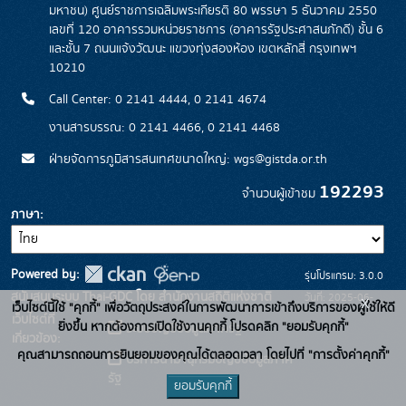
มหาชน) ศูนย์ราชการเฉลิมพระเกียรติ 80 พรรษา 5 ธันวาคม 2550
เลขที่ 120 อาคารรวมหน่วยราชการ (อาคารรัฐประศาสนภักดี) ชั้น 6
และชั้น 7 ถนนแจ้งวัฒนะ แขวงทุ่งสองห้อง เขตหลักสี่ กรุงเทพฯ
10210
Call Center: 0 2141 4444, 0 2141 4674
งานสารบรรณ: 0 2141 4466, 0 2141 4468
ฝ่ายจัดการภูมิสารสนเทศขนาดใหญ่: wgs@gistda.or.th
192293
จำนวนผู้เข้าชม
ภาษา
Powered by:
รุ่นโปรแกรม: 3.0.0
สนับสนุนระบบ Thai-GDC โดย สำนักงานสถิติแห่งชาติ
วันที่: 2025-06-
x
เว็บไซต์นี้ใช้ "คุกกี้" เพื่อวัตถุประสงค์ในการพัฒนาการเข้าถึงบริการของผู้ใช้ให้ดี
เว็บไซต์ที่
26
ยิ่งขึ้น หากต้องการเปิดใช้งานคุกกี้ โปรดคลิก "ยอมรับคุกกี้"
ระบบบัญชีข้อมูลภาครัฐ
เกี่ยวข้อง:
คุณสามารถถอนการยินยอมของคุณได้ตลอดเวลา โดยไปที่ "การตั้งค่าคุกกี้"
บริการนามานุกรมบัญชีข้อมูลภาค
รัฐ
ยอมรับคุกกี้