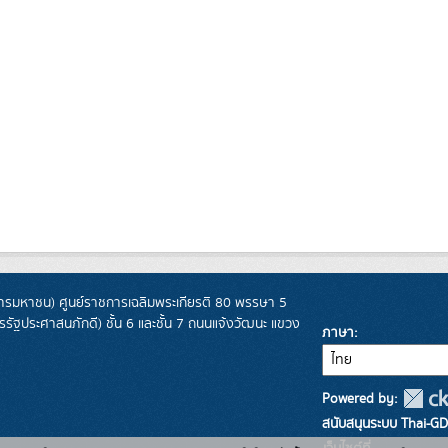
รมหาชน) ศูนย์ราชการเฉลิมพระเกียรติ 80 พรรษา 5
ฐประศาสนภักดี) ชั้น 6 และชั้น 7 ถนนแจ้งวัฒนะ แขวง
ภาษา
Powered by:
สนับสนุนระบบ Thai-GD