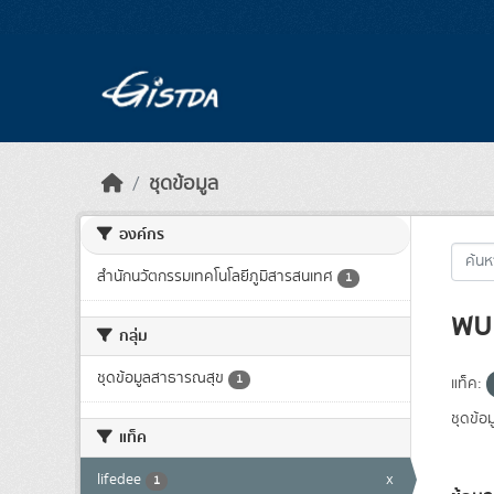
Skip to main content
ชุดข้อมูล
องค์กร
สำนักนวัตกรรมเทคโนโลยีภูมิสารสนเทศ
1
พบ 
กลุ่ม
ชุดข้อมูลสาธารณสุข
1
แท็ค:
ชุดข้อม
แท็ค
lifedee
x
1