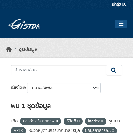
Skip to main content
เข้าสู่ระบบ
ชุดข้อมูล
เรียงโดย
พบ 1 ชุดข้อมูล
แท็ค:
การส่งเสริมสุขภาพ
ชีวิตดี
lifedee
รูปแบบ:
API
หมวดหมู่ตามธรรมาภิบาลข้อมูล:
ข้อมูลสาธารณะ