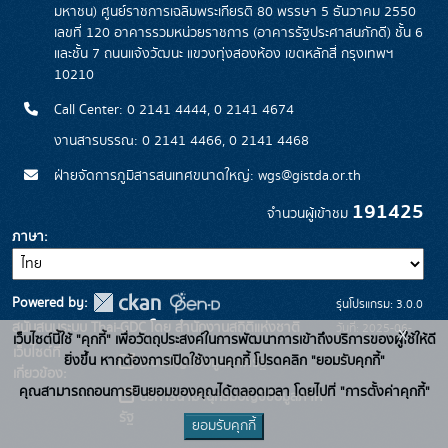
มหาชน) ศูนย์ราชการเฉลิมพระเกียรติ 80 พรรษา 5 ธันวาคม 2550
เลขที่ 120 อาคารรวมหน่วยราชการ (อาคารรัฐประศาสนภักดี) ชั้น 6
และชั้น 7 ถนนแจ้งวัฒนะ แขวงทุ่งสองห้อง เขตหลักสี่ กรุงเทพฯ
10210
Call Center: 0 2141 4444, 0 2141 4674
งานสารบรรณ: 0 2141 4466, 0 2141 4468
ฝ่ายจัดการภูมิสารสนเทศขนาดใหญ่: wgs@gistda.or.th
191425
จำนวนผู้เข้าชม
ภาษา
Powered by:
รุ่นโปรแกรม: 3.0.0
สนับสนุนระบบ Thai-GDC โดย สำนักงานสถิติแห่งชาติ
วันที่: 2025-06-
x
เว็บไซต์นี้ใช้ "คุกกี้" เพื่อวัตถุประสงค์ในการพัฒนาการเข้าถึงบริการของผู้ใช้ให้ดี
เว็บไซต์ที่
26
ยิ่งขึ้น หากต้องการเปิดใช้งานคุกกี้ โปรดคลิก "ยอมรับคุกกี้"
ระบบบัญชีข้อมูลภาครัฐ
เกี่ยวข้อง:
คุณสามารถถอนการยินยอมของคุณได้ตลอดเวลา โดยไปที่ "การตั้งค่าคุกกี้"
บริการนามานุกรมบัญชีข้อมูลภาค
รัฐ
ยอมรับคุกกี้