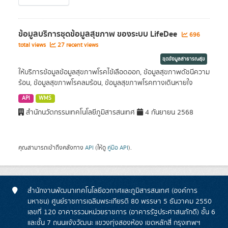
ข้อมูลบริการชุดข้อมูลสุขภาพ ของระบบ LifeDee
696
total views
27 recent views
ชุดข้อมูลสาธารณสุข
ให้บริการข้อมูลข้อมูลสุขภาพโรคไข้เลือดออก, ข้อมูลสุขภาพดัชนีความ
ร้อน, ข้อมูลสุขภาพโรคลมร้อน, ข้อมูลสุขภาพโรคทางเดินหายใจ
API
WMS
สำนักนวัตกรรมเทคโนโลยีภูมิสารสนเทศ
4 กันยายน 2568
คุณสามารถเข้าถึงคลังทาง
API
(ให้ดู
คู่มือ API
).
สำนักงานพัฒนาเทคโนโลยีอวกาศและภูมิสารสนเทศ (องค์การ
มหาชน) ศูนย์ราชการเฉลิมพระเกียรติ 80 พรรษา 5 ธันวาคม 2550
เลขที่ 120 อาคารรวมหน่วยราชการ (อาคารรัฐประศาสนภักดี) ชั้น 6
และชั้น 7 ถนนแจ้งวัฒนะ แขวงทุ่งสองห้อง เขตหลักสี่ กรุงเทพฯ