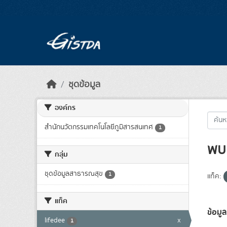
Skip to main content
ชุดข้อมูล
องค์กร
สำนักนวัตกรรมเทคโนโลยีภูมิสารสนเทศ
1
พบ 
กลุ่ม
ชุดข้อมูลสาธารณสุข
1
แท็ค:
แท็ค
ข้อมู
lifedee
x
1