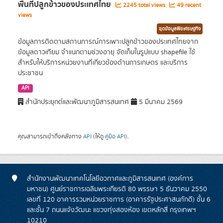
พื้นที่ปลูกข้าวของประเทศไทย
2245 total views
49 recent
views
ชุดข้อมูลพืชเศรษฐกิจ
ข้อมูลการติดตามสถานการณ์การเพาะปลูกข้าวของประเทศไทยจาก
ข้อมูลดาวเทียม จำแนกตามช่วงอายุ จัดเก็บในรูปแบบ shapefile ใช้
สำหรับให้บริการหน่วยงานที่เกี่ยวข้องด้านการเกษตร และบริการ
ประชาชน
API
สำนักประยุกต์และพัฒนาภูมิสารสนเทศ
5 มีนาคม 2569
คุณสามารถเข้าถึงคลังทาง
API
(ให้ดู
คู่มือ API
).
สำนักงานพัฒนาเทคโนโลยีอวกาศและภูมิสารสนเทศ (องค์การ
มหาชน) ศูนย์ราชการเฉลิมพระเกียรติ 80 พรรษา 5 ธันวาคม 2550
เลขที่ 120 อาคารรวมหน่วยราชการ (อาคารรัฐประศาสนภักดี) ชั้น 6
และชั้น 7 ถนนแจ้งวัฒนะ แขวงทุ่งสองห้อง เขตหลักสี่ กรุงเทพฯ
10210