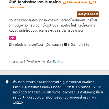
พื้นที่ปลูกข้าวโพดของประเทศไทย
1664 total views
39
recent views
ชุดข้อมูลพืชเศรษฐกิจ
ข้อมูลการติดตามสถานการณ์การเพาะปลูกข้าวโพดของประเทศไทย
จากข้อมูลดาวเทียม จัดเก็บในรูปแบบ shapefile ใช้สำหรับให้บริการ
หน่วยงานที่เกี่ยวข้องด้านการเกษตร และบริการประชาชน
API
สำนักประยุกต์และพัฒนาภูมิสารสนเทศ
5 มีนาคม 2569
คุณสามารถเข้าถึงคลังทาง
API
(ให้ดู
คู่มือ API
).
สำนักงานพัฒนาเทคโนโลยีอวกาศและภูมิสารสนเทศ (องค์การ
มหาชน) ศูนย์ราชการเฉลิมพระเกียรติ 80 พรรษา 5 ธันวาคม 2550
เลขที่ 120 อาคารรวมหน่วยราชการ (อาคารรัฐประศาสนภักดี) ชั้น 6
และชั้น 7 ถนนแจ้งวัฒนะ แขวงทุ่งสองห้อง เขตหลักสี่ กรุงเทพฯ
10210