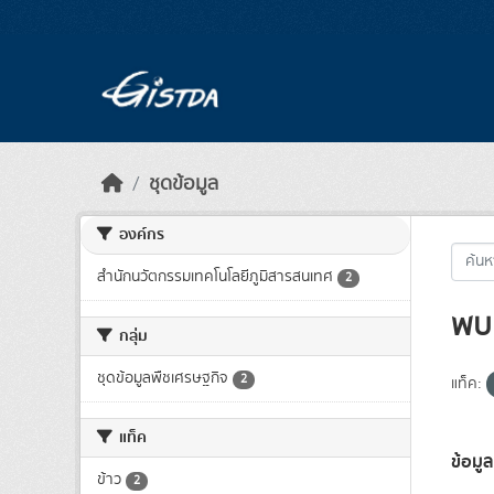
Skip to main content
ชุดข้อมูล
องค์กร
สำนักนวัตกรรมเทคโนโลยีภูมิสารสนเทศ
2
พบ 
กลุ่ม
ชุดข้อมูลพืชเศรษฐกิจ
2
แท็ค:
แท็ค
ข้อมูล
ข้าว
2