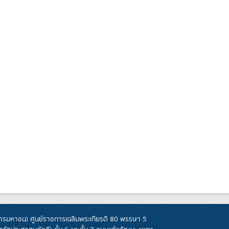
รมหาชน) ศูนย์ราชการเฉลิมพระเกียรติ 80 พรรษา 5