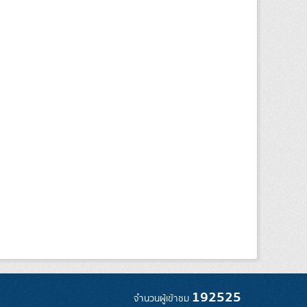
192525
จำนวนผู้เข้าชม