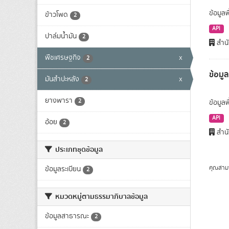
ข้อมูลพ
ข้าวโพด
2
API
ปาล์มน้ำมัน
2
สำนั
พืชเศรษฐกิจ
x
2
ข้อมู
มันสำปะหลัง
x
2
ยางพารา
2
ข้อมูล
API
อ้อย
2
สำนั
ประเภทชุดข้อมูล
คุณสาม
ข้อมูลระเบียน
2
หมวดหมู่ตามธรรมาภิบาลข้อมูล
ข้อมูลสาธารณะ
2