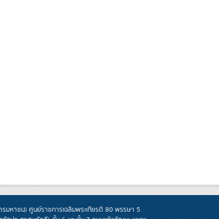
รมหาชน) ศูนย์ราชการเฉลิมพระเกียรติ 80 พรรษา 5