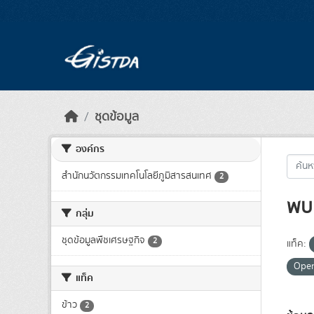
Skip to main content
ชุดข้อมูล
องค์กร
สำนักนวัตกรรมเทคโนโลยีภูมิสารสนเทศ
2
พบ 
กลุ่ม
ชุดข้อมูลพืชเศรษฐกิจ
2
แท็ค:
Ope
แท็ค
ข้าว
2