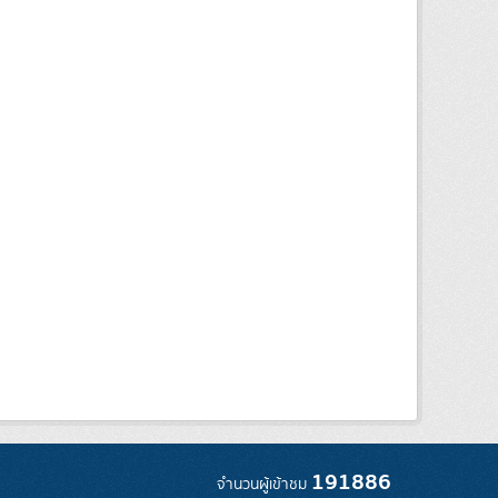
191886
จำนวนผู้เข้าชม