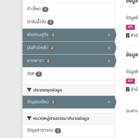
ข้อมูล
ข้าวโพด
2
ข้อมูลพ
ปาล์มน้ำมัน
2
API
พืชเศรษฐกิจ
x
2
สำนั
มันสำปะหลัง
x
2
ข้อมู
ยางพารา
x
2
ข้อมูล
อ้อย
2
API
สำนั
ประเภทชุดข้อมูล
ข้อมูลระเบียน
x
2
คุณสาม
หมวดหมู่ตามธรรมาภิบาลข้อมูล
ข้อมูลสาธารณะ
2