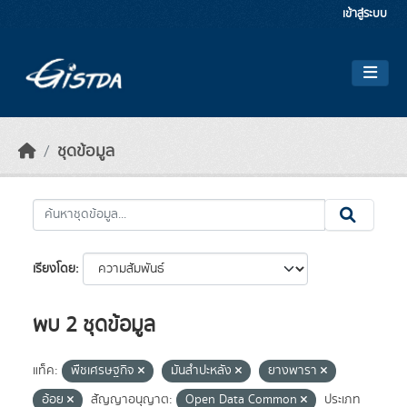
Skip to main content
เข้าสู่ระบบ
ชุดข้อมูล
เรียงโดย
พบ 2 ชุดข้อมูล
แท็ค:
พืชเศรษฐกิจ
มันสำปะหลัง
ยางพารา
อ้อย
สัญญาอนุญาต:
Open Data Common
ประเภท