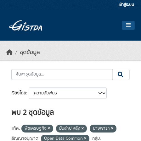
Skip to main content
เข้าสู่ระบบ
ชุดข้อมูล
เรียงโดย
พบ 2 ชุดข้อมูล
แท็ค:
พืชเศรษฐกิจ
มันสำปะหลัง
ยางพารา
สัญญาอนุญาต:
Open Data Common
กลุ่ม: