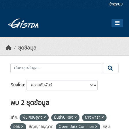
Skip to main content
เข้าสู่ระบบ
ชุดข้อมูล
เรียงโดย
พบ 2 ชุดข้อมูล
แท็ค:
พืชเศรษฐกิจ
มันสำปะหลัง
ยางพารา
อ้อย
สัญญาอนุญาต:
Open Data Common
กลุ่ม: