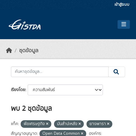
Skip to main content
เข้าสู่ระบบ
ชุดข้อมูล
เรียงโดย
พบ 2 ชุดข้อมูล
แท็ค:
พืชเศรษฐกิจ
มันสำปะหลัง
ยางพารา
สัญญาอนุญาต:
Open Data Common
องค์กร: