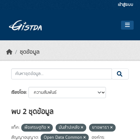
Skip to main content
เข้าสู่ระบบ
ชุดข้อมูล
เรียงโดย
พบ 2 ชุดข้อมูล
แท็ค:
พืชเศรษฐกิจ
มันสำปะหลัง
ยางพารา
สัญญาอนุญาต:
Open Data Common
องค์กร: