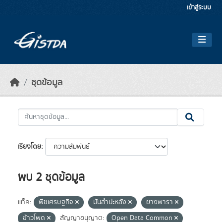
Skip to main content
เข้าสู่ระบบ
ชุดข้อมูล
เรียงโดย
พบ 2 ชุดข้อมูล
แท็ค:
พืชเศรษฐกิจ
มันสำปะหลัง
ยางพารา
ข้าวโพด
สัญญาอนุญาต:
Open Data Common