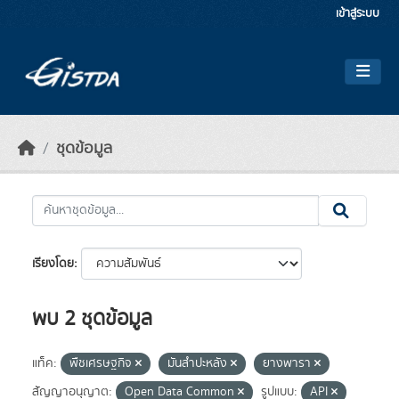
Skip to main content
เข้าสู่ระบบ
ชุดข้อมูล
เรียงโดย
พบ 2 ชุดข้อมูล
แท็ค:
พืชเศรษฐกิจ
มันสำปะหลัง
ยางพารา
สัญญาอนุญาต:
Open Data Common
รูปแบบ:
API