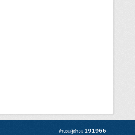
191966
จำนวนผู้เข้าชม