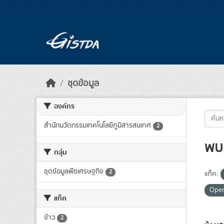
Skip to main content
ชุดข้อมูล
องค์กร
สำนักนวัตกรรมเทคโนโลยีภูมิสารสนเทศ
2
พบ 
กลุ่ม
ชุดข้อมูลพืชเศรษฐกิจ
2
แท็ค:
Ope
แท็ค
ข้าว
2