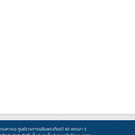
รมหาชน) ศูนย์ราชการเฉลิมพระเกียรติ 80 พรรษา 5