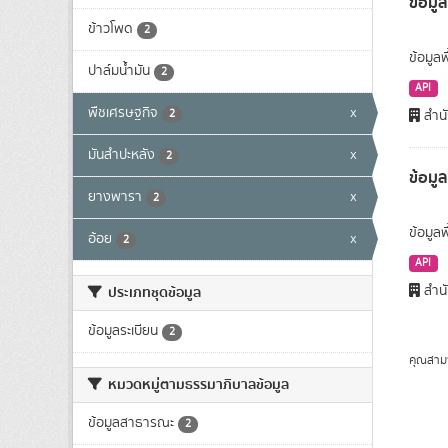
ข้อมูล
ข้าวโพด
2
ข้อมูลพ
ปาล์มน้ำมัน
2
API
พืชเศรษฐกิจ
x
2
สำนั
มันสำปะหลัง
x
2
ข้อมู
ยางพารา
x
2
ข้อมูล
อ้อย
x
2
API
สำนั
ประเภทชุดข้อมูล
ข้อมูลระเบียน
2
คุณสาม
หมวดหมู่ตามธรรมาภิบาลข้อมูล
ข้อมูลสาธารณะ
2