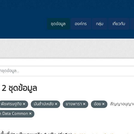
ชุดข้อมูล
องค์กร
กลุ่ม
เกี่ยวกับ
2 ชุดข้อมูล
พืชเศรษฐกิจ
มันสำปะหลัง
ยางพารา
อ้อย
สัญญาอนุญา
n Data Common