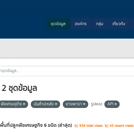
ชุดข้อมูล
องค์กร
กลุ่ม
เกี่ยวกับ
2 ชุดข้อมูล
พืชเศรษฐกิจ
มันสำปะหลัง
ยางพารา
รูปแบบ:
API
พื้นที่ปลูกพืชเศรษฐกิจ 6 ชนิด (ล่าสุด)
936 total views
43 recent views