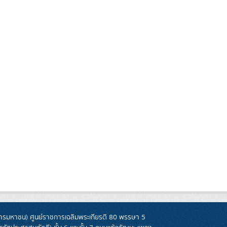
รมหาชน) ศูนย์ราชการเฉลิมพระเกียรติ 80 พรรษา 5