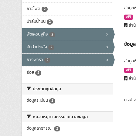
ข้อมูลพ
ข้าวโพด
2
API
ปาล์มน้ำมัน
2
สำนั
พืชเศรษฐกิจ
x
2
ข้อมู
มันสำปะหลัง
x
2
ยางพารา
x
2
ข้อมูล
API
อ้อย
2
สำนั
ประเภทชุดข้อมูล
คุณสาม
ข้อมูลระเบียน
2
หมวดหมู่ตามธรรมาภิบาลข้อมูล
ข้อมูลสาธารณะ
2