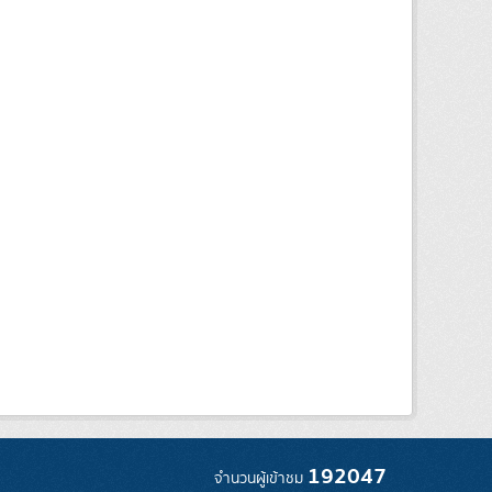
192047
จำนวนผู้เข้าชม