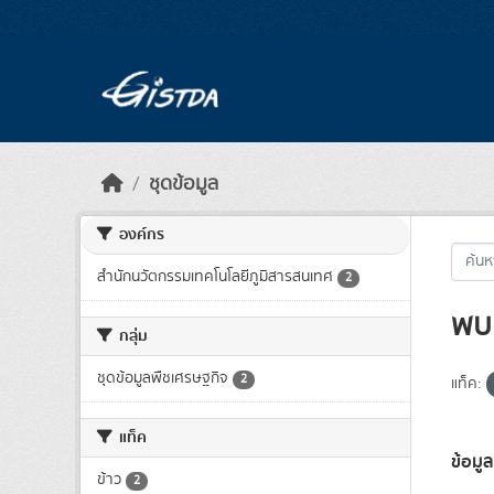
Skip to main content
ชุดข้อมูล
องค์กร
สำนักนวัตกรรมเทคโนโลยีภูมิสารสนเทศ
2
พบ 
กลุ่ม
ชุดข้อมูลพืชเศรษฐกิจ
2
แท็ค:
แท็ค
ข้อมูล
ข้าว
2