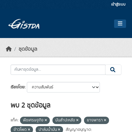
Skip to main content
เข้าสู่ระบบ
ชุดข้อมูล
เรียงโดย
พบ 2 ชุดข้อมูล
แท็ค:
พืชเศรษฐกิจ
มันสำปะหลัง
ยางพารา
ข้าวโพด
ปาล์มน้ำมัน
สัญญาอนุญาต: