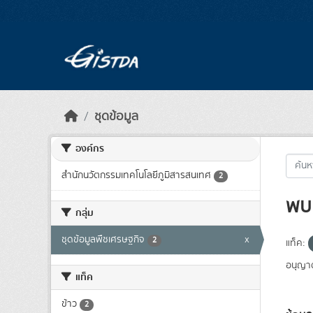
Skip to main content
ชุดข้อมูล
องค์กร
สำนักนวัตกรรมเทคโนโลยีภูมิสารสนเทศ
2
พบ 
กลุ่ม
ชุดข้อมูลพืชเศรษฐกิจ
x
2
แท็ค:
อนุญา
แท็ค
ข้าว
2