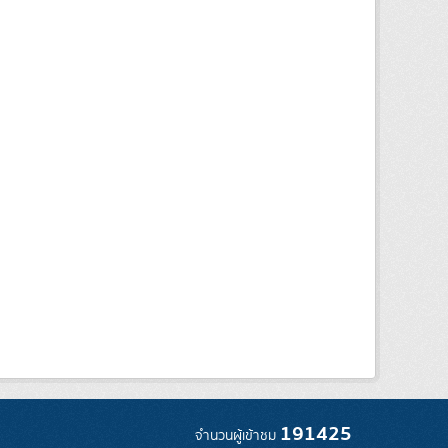
191425
จำนวนผู้เข้าชม