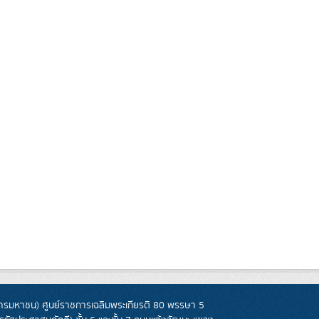
รมหาชน) ศูนย์ราชการเฉลิมพระเกียรติ 80 พรรษา 5