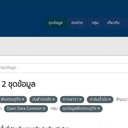
ชุดข้อมูล
องค์กร
กลุ่ม
เกี่ยวกับ
2 ชุดข้อมูล
พืชเศรษฐกิจ
มันสำปะหลัง
ยางพารา
ปาล์มน้ำมัน
สัญญา
ต:
Open Data Common
กลุ่ม:
ชุดข้อมูลพืชเศรษฐกิจ