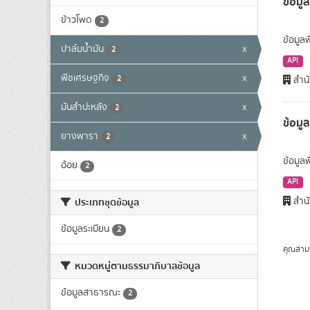
ข้อมูล
ข้าวโพด
2
ข้อมูลพ
ปาล์มน้ำมัน
x
2
API
พืชเศรษฐกิจ
x
2
สำนั
มันสำปะหลัง
x
2
ข้อมู
ยางพารา
x
2
ข้อมูล
อ้อย
2
API
สำนั
ประเภทชุดข้อมูล
ข้อมูลระเบียน
2
คุณสาม
หมวดหมู่ตามธรรมาภิบาลข้อมูล
ข้อมูลสาธารณะ
2